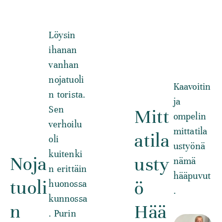
Löysin
ihanan
vanhan
nojatuoli
Kaavoitin
n torista.
ja
Sen
Mitt
ompelin
verhoilu
mittatila
atila
oli
ustyönä
kuitenki
Noja
usty
nämä
n erittäin
hääpuvut
tuoli
ö
huonossa
.
kunnossa
n
Hää
. Purin