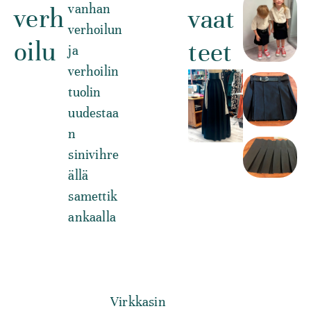
vanhan
verh
vaat
verhoilun
oilu
teet
ja
verhoilin
tuolin
uudestaa
n
sinivihre
ällä
samettik
ankaalla
Virkkasin