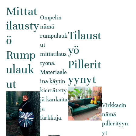
Mittat
Ompelin
ilausty
nämä
Tilaust
rumpulauk
ö
ut
yö
Rump
mittatilaus
Pillerit
työnä.
ulauk
Materiaale
yynyt
ut
ina käytin
kierrätetty
jä kankaita
Virkkasin
ja
nämä
farkkuja.
pillerityyn
yt