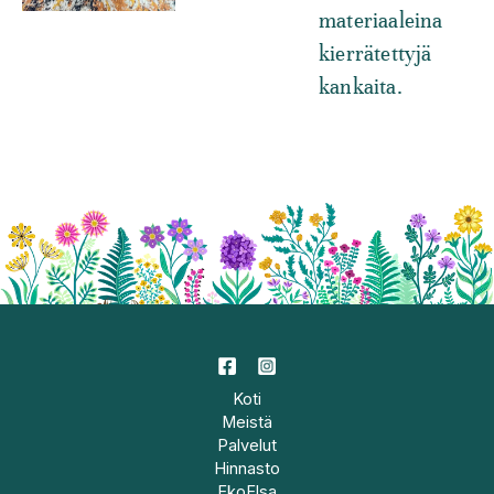
materiaaleina
kierrätettyjä
kankaita.
Koti
Meistä
Palvelut
Hinnasto
EkoElsa