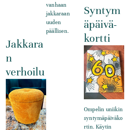
vanhaan
Syntym
jakkaraan
äpäivä-
uuden
päällisen.
kortti
Jakkara
n
verhoilu
Ompelin uniikin
syntymäpäiväko
rtin. Käytin