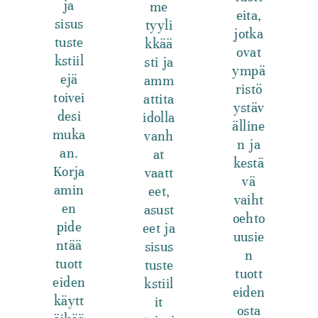
ja
me
eita,
sisus
tyyli
jotka
tuste
kkää
ovat
kstiil
sti ja
ympä
ejä
amm
ristö
toivei
attita
ystäv
desi
idolla
älline
muka
vanh
n ja
an.
at
kestä
Korja
vaatt
vä
amin
eet,
vaiht
en
asust
oehto
pide
eet ja
uusie
ntää
sisus
n
tuott
tuste
tuott
eiden
kstiil
eiden
käytt
it
osta