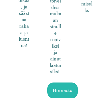
öikää
toivei
misel
, ja
desi
le.
sääst
muka
ää
an
raha
sinull
a ja
e
luont
sopiv
oa!
iksi
ja
ainut
laatui
siksi.
Hinnasto