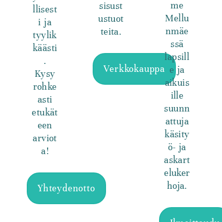
me
sisust
llisest
Mellu
ustuot
i ja
nmäe
teita.
tyylik
ssä
käästi
lapsill
.
Verkkokauppa
e ja
Kysy
aikuis
rohke
ille
asti
suunn
etukät
attuja
een
käsity
arviot
ö- ja
a!
askart
eluker
hoja.
Yhteydenotto