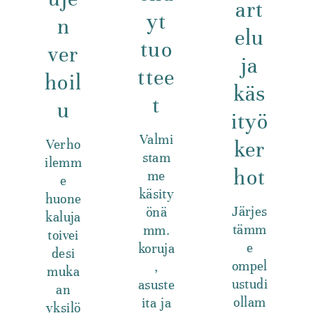
art
yt
n
elu
tuo
ver
ja
ttee
hoil
käs
t
u
ityö
Valmi
Verho
ker
stam
ilemm
hot
me
e
käsity
huone
Järjes
önä
kaluja
tämm
mm.
toivei
e
koruja
desi
ompel
,
muka
ustudi
asuste
an
ollam
ita ja
yksilö