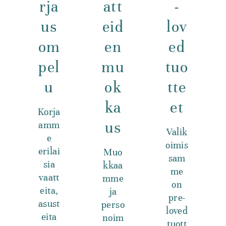
rja
att
-
us
eid
lov
om
en
ed
pel
mu
tuo
u
ok
tte
ka
et
Korja
us
amm
Valik
e
oimis
erilai
Muo
sam
sia
kkaa
me
vaatt
mme
on
eita,
ja
pre-
asust
perso
loved
eita
noim
tuott