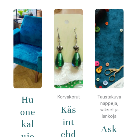
Hu
Korvakorut
Taustakuva
nappeja,
Käs
one
sakset ja
lankoja
int
kal
Ask
ehd
uje