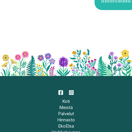
Ilmoittaudu
Koti
Meistä
Palvelut
Hinnasto
EkoElsa